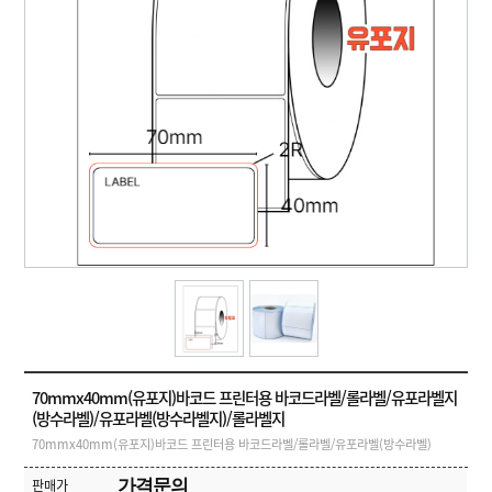
T
자
맞
W
라
동
춤
,
벨
분
제
I
샘
리
작
산
N
플
기
업
K
용
A
소
잉
N
프
크
T
트
젯
O
기
웨
마
]
업
어
킹
결
기
제
고
객
센
M
터
Y
P
회
A
사
G
소
70mmx40mm(유포지)바코드 프린터용 바코드라벨/롤라벨/유포라벨지
E
이
개
(방수라벨)/유포라벨(방수라벨지)/롤라벨지
용
안
70mmx40mm(유포지)바코드 프린터용 바코드라벨/롤라벨/유포라벨(방수라벨)
내
판매가
가격문의