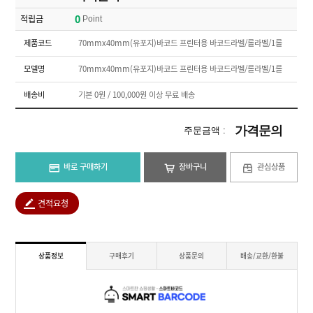
적립금
0
Point
제품코드
70mmx40mm(유포지)바코드 프린터용 바코드라벨/롤라벨/1롤
모델명
70mmx40mm(유포지)바코드 프린터용 바코드라벨/롤라벨/1롤
배송비
기본 0원 / 100,000원 이상 무료 배송
가격문의
주문금액 :
바로 구매하기
장바구니
관심상품
견적요청
상품정보
구매후기
상품문의
배송/교환/환불