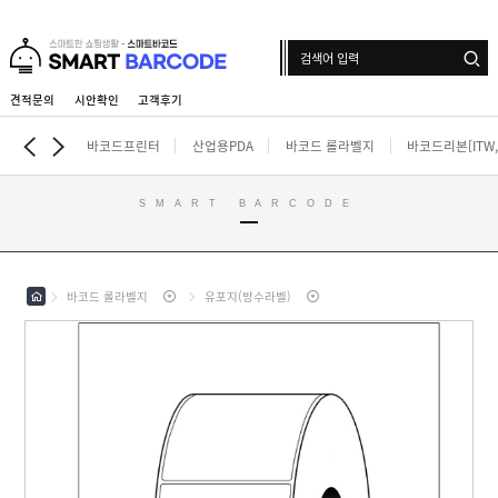
견적문의
시안확인
고객후기
로그인
회원가입
마이페이지
배송조회
바코드프린터
산업용PDA
바코드 롤라벨지
바코드리본[ITW,i
SMART BARCODE
바
코
드
산
프
바코드 롤라벨지
유포지(방수라벨)
업
린
용
터
바
P
코
D
드
A
바
롤
코
라
드
벨
인
리
지
쇄
본
롤
[
라
라
I
벨
벨