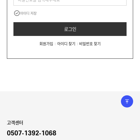
T
자
맞
W
라
동
춤
,
벨
분
아이디 저장
제
I
샘
리
작
산
N
플
기
업
K
용
로그인
A
소
잉
N
프
크
T
트
젯
O
회원가입
아이디 찾기
비밀번호 찾기
기
웨
마
]
업
어
킹
결
기
제
고
객
센
M
터
Y
P
회
A
사
G
소
E
이
개
용
고객센터
안
내
0507-1392-1068