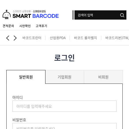
견적문의
시안확인
고객후기
로그인
회원가입
마이페이지
배송조회
바코드프린터
산업용PDA
바코드 롤라벨지
바코드리본[ITW,i
로그인
바
코
드
산
일반회원
기업회원
비회원
프
업
린
용
터
바
P
코
D
드
아이디
A
바
롤
코
라
드
벨
인
리
지
쇄
본
비밀번호
롤
[
라
라
I
벨
벨