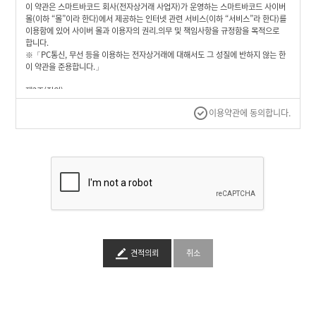
기
이 약관은 스마트바코드 회사(전자상거래 사업자)가 운영하는 스마트바코드 사이버
몰(이하 “몰”이라 한다)에서 제공하는 인터넷 관련 서비스(이하 “서비스”라 한다)를
이용함에 있어 사이버 몰과 이용자의 권리.의무 및 책임사항을 규정함을 목적으로
이
합니다.
용
※「PC통신, 무선 등을 이용하는 전자상거래에 대해서도 그 성질에 반하지 않는 한
안
내
이 약관을 준용합니다.」
M
제2조(정의)
Y
① “몰”이란 스마트바코드 회사가 재화 또는 용역(이하 “재화 등”이라 함)을
P
회
이용약관에 동의합니다.
A
이용자에게 제공하기 위하여 컴퓨터 등 정보통신설비를 이용하여 재화 등을 거래할
사
G
수 있도록 설정한 가상의 영업장을 말하며, 아울러 사이버몰을 운영하는 사업자의
소
E
의미로도 사용합니다.
이
개
용
② “이용자”란 “몰”에 접속하여 이 약관에 따라 “몰”이 제공하는 서비스를 받는 회원
안
및 비회원을 말합니다.
내
③ ‘회원’이라 함은 “몰”에 회원등록을 한 자로서, 계속적으로 “몰”이 제공하는
서비스를 이용할 수 있는 자를 말합니다.
④ ‘비회원’이라 함은 회원에 가입하지 않고 “몰”이 제공하는 서비스를 이용하는
자를 말합니다.
제3조 (약관 등의 명시와 설명 및 개정)
① “몰”은 이 약관의 내용과 상호 및 대표자 성명, 영업소 소재지 주소(소비자의
견적의뢰
취소
불만을 처리할 수 있는 곳의 주소를 포함), 전화번호.모사전송번호.전자우편주소,
사업자등록번호, 통신판매업 신고번호, 개인정보보호책임자등을 이용자가 쉽게 알
수 있도록 00 사이버몰의 초기 서비스화면(전면)에 게시합니다. 다만, 약관의 내용은
이용자가 연결화면을 통하여 볼 수 있도록 할 수 있습니다.
② “몰은 이용자가 약관에 동의하기에 앞서 약관에 정하여져 있는 내용 중 청약철회.