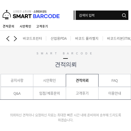
견적문의
시안확인
고객후기
로그인
회원가입
마이페이지
배송조회
바코드프린터
산업용PDA
바코드 롤라벨지
바코드리본[ITW,i
SMART BARCODE
견적의뢰
바
코
드
산
프
공지사항
시안확인
견적의뢰
FAQ
업
린
용
터
바
P
코
Q&A
입점/제휴문의
고객후기
이용안내
D
드
A
바
롤
코
라
드
벨
인
리
의뢰하신 견적이나 요청하신 자료는 최대한 빠른 시간 내에 준비하여 송부해 드리도록
지
쇄
본
하겠습니다.
롤
[
라
라
I
벨
벨