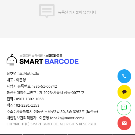
체결되는 계약에 의해 제공할 재화 또는 용역의 내용을 변경할 수 있습니다. 이
경우에는 변경된 재화 또는 용역의 내용 및 제공일자를 명시하여 현재의 재화 또는
등록된 게시물이 없습니다.
용역의 내용을 게시한 곳에 즉시 공지합니다.
③ “몰”이 제공하기로 이용자와 계약을 체결한 서비스의 내용을 재화등의 품절 또는
기술적 사양의 변경 등의 사유로 변경할 경우에는 그 사유를 이용자에게 통지 가능한
주소로 즉시 통지합니다.
④ 전항의 경우 “몰”은 이로 인하여 이용자가 입은 손해를 배상합니다. 다만, “몰”이
고의 또는 과실이 없음을 입증하는 경우에는 그러하지 아니합니다.
제5조(서비스의 중단)
① “몰”은 컴퓨터 등 정보통신설비의 보수점검.교체 및 고장, 통신의 두절 등의
사유가 발생한 경우에는 서비스의 제공을 일시적으로 중단할 수 있습니다.
② “몰”은 제1항의 사유로 서비스의 제공이 일시적으로 중단됨으로 인하여 이용자
또는 제3자가 입은 손해에 대하여 배상합니다. 단, “몰”이 고의 또는 과실이 없음을
상호명 : 스마트바코드
입증하는 경우에는 그러하지 아니합니다.
대표 : 이준영
③ 사업종목의 전환, 사업의 포기, 업체 간의 통합 등의 이유로 서비스를 제공할 수
사업자 등록번호 : 885-51-00742
없게 되는 경우에는 “몰”은 제8조에 정한 방법으로 이용자에게 통지하고 당초
“몰”에서 제시한 조건에 따라 소비자에게 보상합니다. 다만, “몰”이 보상기준 등을
통신판매업신고번호 : 제 2023-서울시 성동-0077 호
고지하지 아니한 경우에는 이용자들의 마일리지 또는 적립금 등을 “몰”에서
전화 : 0507-1392-1068
통용되는 통화가치에 상응하는 현물 또는 현금으로 이용자에게 지급합니다.
팩스 : 02-2291-1153
주소 : 서울특별시 성동구 무학로2길 50, 3층 3262호 (도선동)
제6조(회원가입)
① 이용자는 “몰”이 정한 가입 양식에 따라 회원정보를 기입한 후 이 약관에
개인정보관리책임자 : 이준영 (onekr@naver.com)
동의한다는 의사표시를 함으로서 회원가입을 신청합니다.
COPYRIGHT(C) SMART BARCODE. ALL RIGHTS RESERBED.
② “몰”은 제1항과 같이 회원으로 가입할 것을 신청한 이용자 중 다음 각 호에
해당하지 않는 한 회원으로 등록합니다.