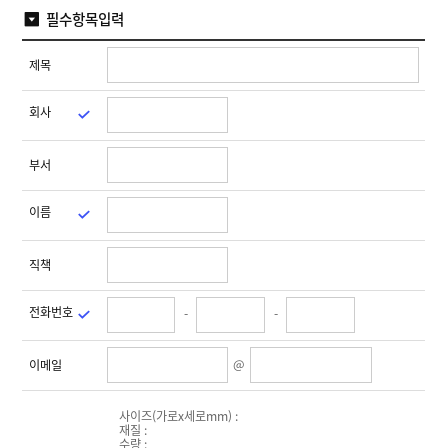
T
자
맞
필수항목입력
W
라
동
춤
,
벨
분
제
I
샘
리
작
산
N
제목
플
기
업
K
용
A
소
잉
N
회사
프
크
T
트
젯
O
기
웨
마
]
업
어
부서
킹
결
기
제
이름
고
객
직책
센
터
공
전화번호
-
-
지
사
항
@
이메일
시
안
확
인