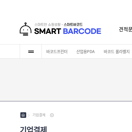
견적
로그인
회원가입
마이페이지
배송조회
바코드프린터
산업용PDA
바코드 롤라벨지
바
코
드
산
프
업
린
용
바
터
P
코
D
드
바
A
롤
코
라
기업결제
드
인
벨
리
쇄
지
본
기업결제
롤
라
[