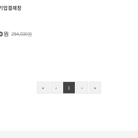
 기업결제창
0
원
294,030원
«
‹
1
›
»