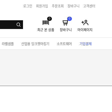
로그인
회원가입
주문조회
장바구니
고객센터
0
0
최근 본 상품
장바구니
마이페이지
라벨샘플
산업용 잉크젯마킹기
소프트웨어
기업결제