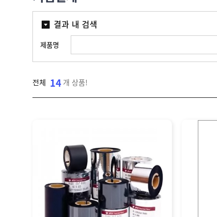
라
벨
I
벨
자
라
T
맞
동
결과 내 검색
벨
W
춤
분
샘
,
산
제
리
플
I
업
제품명
작
기
N
용
소
K
잉
프
A
크
트
기
N
젯
웨
14
전체
개 상품!
업
T
마
어
결
O
킹
제
]
기
고
객
센
M
터
Y
P
회
A
사
G
소
이
E
개
용
안
내