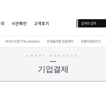
문의
시안확인
고객후기
바코드리본[ITW,inkanto]
인쇄롤라벨 맞춤제작
라벨자동분리기
SMART BARCODE
기업결제