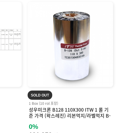
SOLD OUT
1 Box (10 rol 포장)
성우미크론 B128 110X300 ITW 1 롤 기
준 가격 (왁스레진) 리본먹지/라벨먹지 B-
128 (바코드먹지) Inkanto APR6, ARX F
0%
H+ 호환