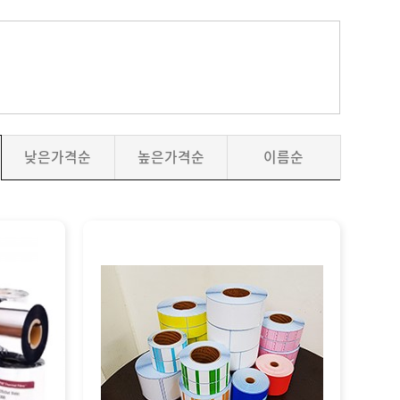
낮은가격순
높은가격순
이름순