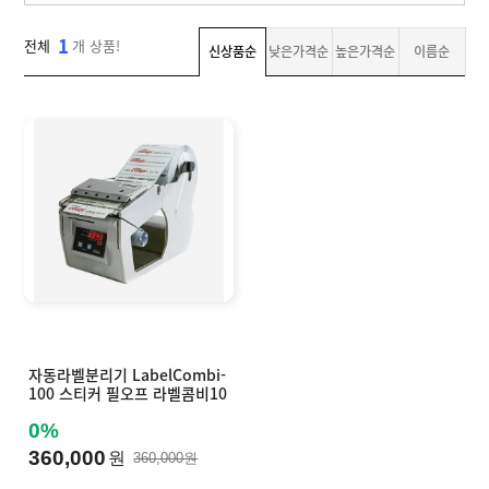
T
자
맞
W
라
동
춤
,
벨
1
분
전체
개 상품!
제
신상품순
낮은가격순
높은가격순
이름순
I
샘
리
작
산
N
플
기
업
K
용
A
소
잉
N
프
크
T
트
젯
O
기
웨
마
]
업
어
킹
결
기
제
고
객
센
M
터
Y
P
회
A
사
자동라벨분리기 LabelCombi-
G
소
100 스티커 필오프 라벨콤비10
E
이
개
0
용
0%
안
내
360,000
원
360,000원