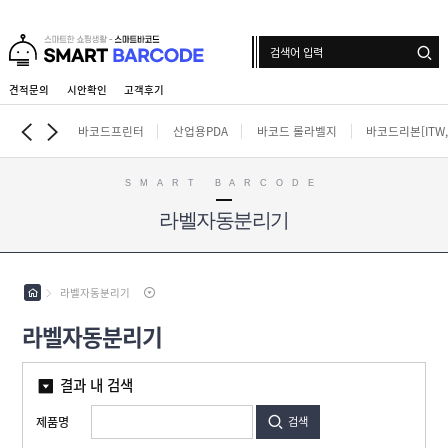
견적문의
시안확인
고객후기
로그인
회원가입
마이페이지
배송조회
바코드프린터
산업용PDA
바코드 롤라벨지
바코드리본[ITW,i
SMART BARCODE
라벨자동분리기
바
코
드
산
프
업
린
용
라벨자동분리기
터
바
P
코
D
라벨자동분리기
드
A
바
롤
코
라
드
벨
결과 내 검색
인
리
지
쇄
본
롤
[
제품명
검색
라
라
I
벨
벨