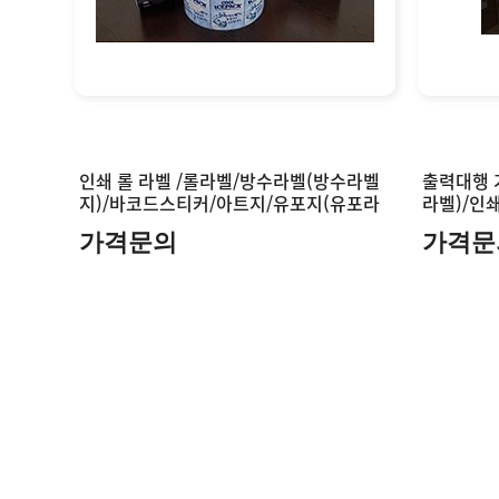
인쇄 롤 라벨 /롤라벨/방수라벨(방수라벨
출력대행 
지)/바코드스티커/아트지/유포지(유포라
라벨)/인
벨)/유포라벨지/바코드라벨/바코드감열
가격문의
가격문
지/바코드유포지/바코드유포감열지(유포
감열)/롤라벨지/식품용라벨,육가공라벨,
특수라벨,물류라벨