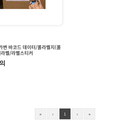
가변 바코드 데이터/롤라벨지(롤
쇄라벨/라벨스티커
의
«
‹
1
›
»