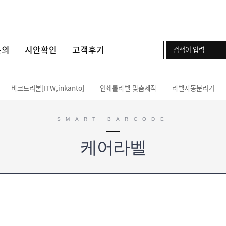
문의
시안확인
고객후기
바코드리본[ITW,inkanto]
인쇄롤라벨 맞춤제작
라벨자동분리기
SMART BARCODE
케어라벨