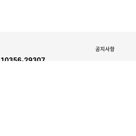
좌
공지사항
910356-29307
행 은행 / 예금주 : 이준영(스마트바코드)