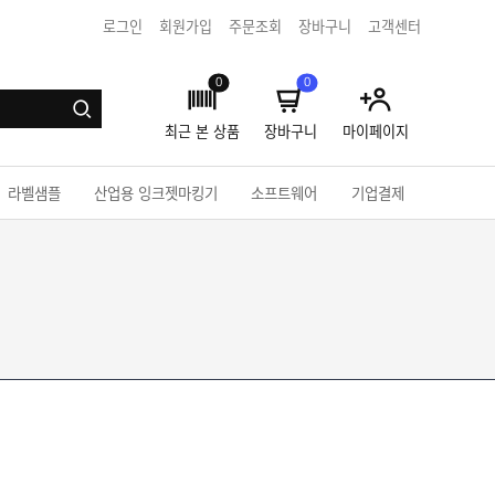
로그인
회원가입
주문조회
장바구니
고객센터
0
0
최근 본 상품
장바구니
마이페이지
라벨샘플
산업용 잉크젯마킹기
소프트웨어
기업결제