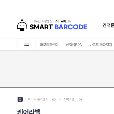
견적
로그인
회원가입
마이페이지
배송조회
바코드프린터
산업용PDA
바코드 롤라벨지
바
코
드
산
프
업
린
용
바
터
P
코
D
드
바
A
롤
코
라
바코드 롤라벨지
케어라벨
드
인
벨
리
쇄
지
본
케어라벨
롤
라
[