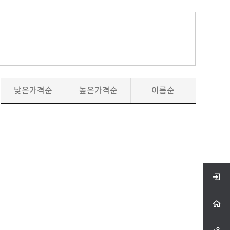
낮은가격순
높은가격순
이름순