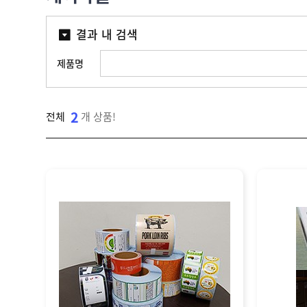
라
벨
I
벨
자
라
T
맞
동
결과 내 검색
벨
W
춤
분
샘
,
산
제
리
플
I
업
제품명
작
기
N
용
소
K
잉
프
A
크
트
기
N
젯
웨
2
전체
개 상품!
업
T
마
어
결
O
킹
제
]
기
고
객
센
M
터
Y
P
회
A
사
G
소
이
E
개
용
안
내