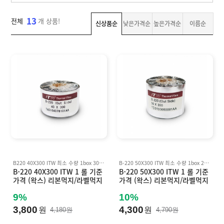
T
자
맞
W
라
동
춤
,
벨
13
분
전체
개 상품!
제
신상품순
낮은가격순
높은가격순
이름순
I
샘
리
작
산
N
플
기
업
K
용
A
소
잉
N
프
크
T
트
젯
O
기
웨
마
]
업
어
킹
결
기
제
고
객
센
M
터
Y
P
회
B220 40X300 ITW 최소 수량 1box 30 롤 기준 박스 단위 판매 Inkanto AWX FH, AWR8 호환
B-220 50X300 ITW 최소 수량 1box 20 롤 기준 박스 단위 판매 Inkanto AWX FH, AWR8 호환
A
사
B-220 40X300 ITW 1 롤 기준
B-220 50X300 ITW 1 롤 기준
G
소
가격 (왁스) 리본먹지/라벨먹지
가격 (왁스) 리본먹지/라벨먹지
E
이
개
B220 (바코드먹지) Inkanto A
B220 (바코드먹지) Inkanto A
용
WX FH, AWR8 호환
WX FH, AWR8 호환
9%
10%
안
내
3,800
4,300
원
원
4,180원
4,790원