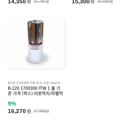
14,350
15,300
원
원
15,785원
16,830원
B220 170X300 ITW 최소 수량 1box 8ea 롤 기준 박스 단위 판매 Inkanto AWX FH, AWR8 호환
B-220 170X300 ITW 1 롤 기
준 가격 (왁스) 리본먹지/라벨먹
지 B220 (바코드먹지) Inkant
o AWX FH, AWR8 호환
9%
16,270
원
17,900원