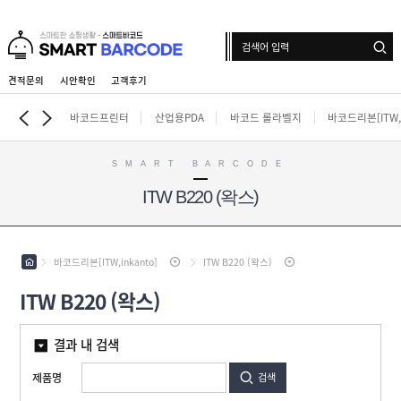
견적문의
시안확인
고객후기
로그인
회원가입
마이페이지
배송조회
바코드프린터
산업용PDA
바코드 롤라벨지
바코드리본[ITW,i
SMART BARCODE
ITW B220 (왁스)
바
코
드
산
프
업
린
용
바코드리본[ITW,inkanto]
ITW B220 (왁스)
터
바
P
코
D
ITW B220 (왁스)
드
A
바
롤
코
라
드
벨
결과 내 검색
인
리
지
쇄
본
롤
[
제품명
검색
라
라
I
벨
벨