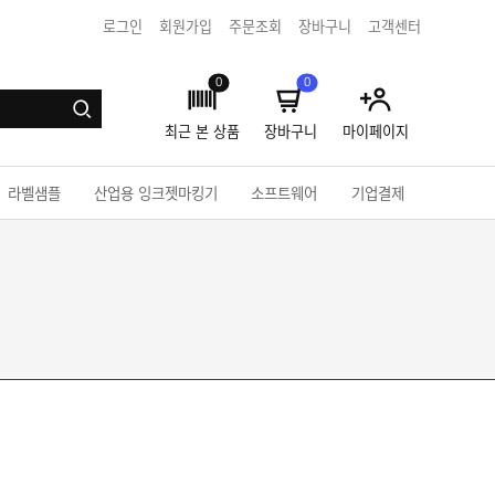
로그인
회원가입
주문조회
장바구니
고객센터
0
0
최근 본 상품
장바구니
마이페이지
라벨샘플
산업용 잉크젯마킹기
소프트웨어
기업결제