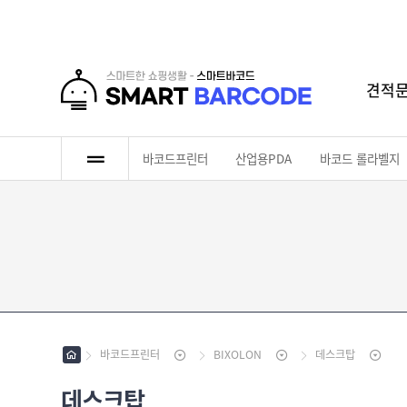
견적
로그인
회원가입
마이페이지
배송조회
바코드프린터
산업용PDA
바코드 롤라벨지
바
코
드
산
프
업
린
용
바
터
P
코
D
드
바
A
롤
코
라
바코드프린터
BIXOLON
데스크탑
드
인
벨
리
쇄
지
본
데스크탑
롤
라
[