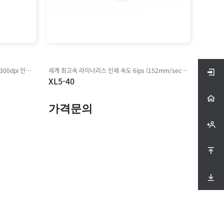
인쇄폭 : 104mm(최대) 해상도 : 203dpi / 300dpi 인쇄속도 : 203dpi(178mm/sec), 300dpi(127mm/sec) 인터페이스 : USB, Parallel, RS232, Option(WLAN)
세계 최고속 라이너리스 인쇄 속도 6ips (152mm/sec) 듀얼 밴드 WLAN (5 GHz & 2.4 GHz) 듀얼 모드 블루투스 V4.2 클래식 & LE 지원 Twin Functions™과 무료 라벨 소포트웨어 지원 SoftAP & Smart Connection™을 통한 손쉬운 와이파이 세팅 빅솔론의 웹 기반 디바이스 관리 툴 XPM™ & XCM™ 지원 (옵션)
XL5-40
가격문의