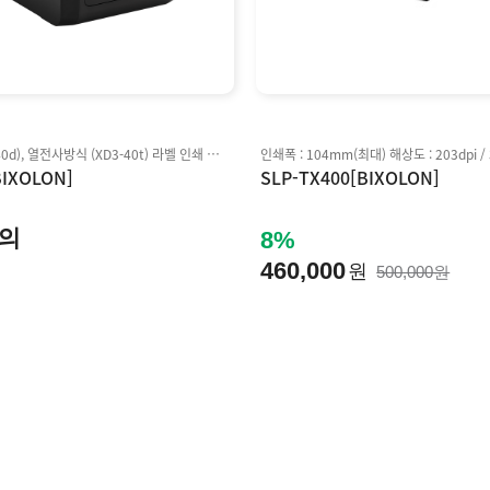
감열식(XD3-40d), 열전사방식 (XD3-40t) 라벨 인쇄 지원 5ips (127mm/sec) 인쇄속도 지원 203 dpi 해상도 주요 프로그래밍 언어와 호환 Stand Alone 기능 지원 언어 자동 변환
BIXOLON]
SLP-TX400[BIXOLON]
의
8%
460,000
원
500,000원