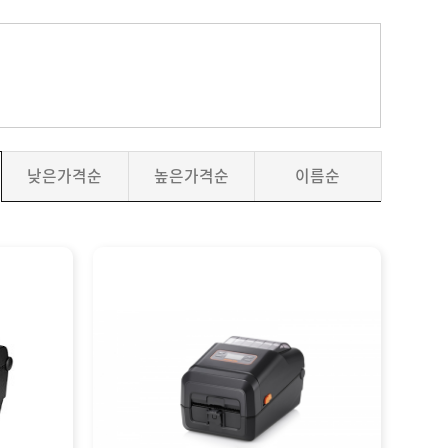
낮은가격순
높은가격순
이름순