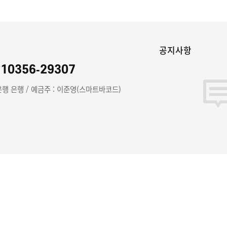
좌
공지사항
910356-29307
행 은행 / 예금주 : 이준영(스마트바코드)
사소개
이용약관
개인정보처리방침
고객센터
이용