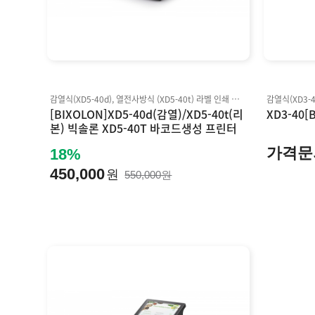
감열식(XD5-40d), 열전사방식 (XD5-40t) 라벨 인쇄 지원 7ips (XD5-40d), 6ips (XD5-40t)의 빠른 데이터 처리와 인쇄속도 지원 203 / 300 dpi 해상도 옵션 듀얼 밴드 WLAN (2.4 GHz & 5 GHz) 듀얼 모드 블루투스 V4.2 클래식 & LE 최대 256MB SDRAM, 256MB Flash 지원 주요 OS를 위한 SDK 제공
[BIXOLON]XD5-40d(감열)/XD5-40t(리
XD3-40[
본) 빅솔론 XD5-40T 바코드생성 프린터
바코드프린터/xd540d/xd540t
가격문
18%
450,000
원
550,000원