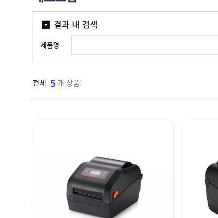
라
벨
I
벨
자
라
T
맞
동
결과 내 검색
벨
W
춤
분
샘
,
산
제
리
플
I
업
제품명
작
기
N
용
소
K
잉
프
A
크
트
기
N
젯
웨
5
전체
개 상품!
업
T
마
어
결
O
킹
제
]
기
고
객
센
M
터
Y
P
회
A
사
G
소
이
E
개
용
안
내