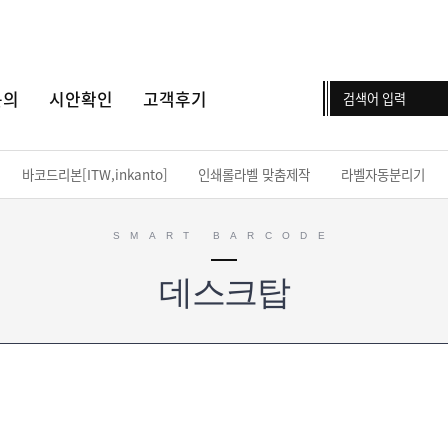
문의
시안확인
고객후기
바코드리본[ITW,inkanto]
인쇄롤라벨 맞춤제작
라벨자동분리기
SMART BARCODE
데스크탑