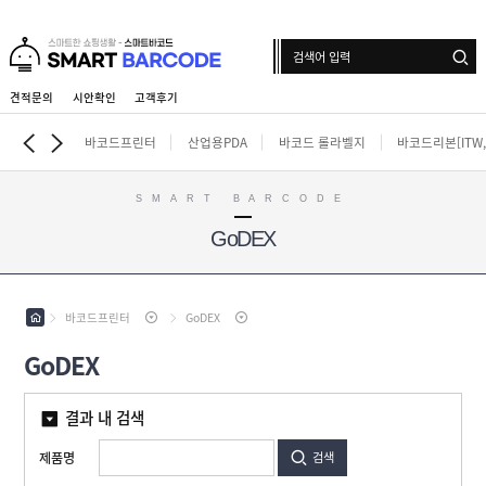
견적문의
시안확인
고객후기
로그인
회원가입
마이페이지
배송조회
바코드프린터
산업용PDA
바코드 롤라벨지
바코드리본[ITW,i
SMART BARCODE
GoDEX
바
코
드
산
프
업
린
용
바코드프린터
GoDEX
터
바
P
코
D
GoDEX
드
A
바
롤
코
라
드
벨
결과 내 검색
인
리
지
쇄
본
롤
[
제품명
검색
라
라
I
벨
벨