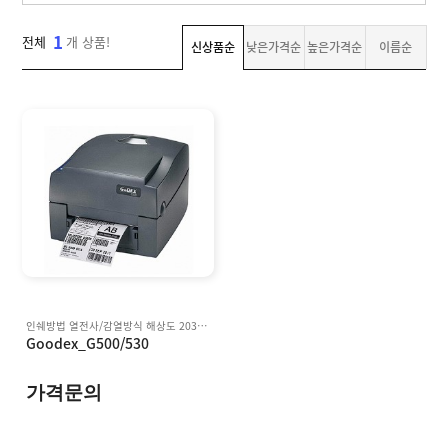
T
자
맞
W
라
동
춤
,
벨
1
분
전체
개 상품!
제
신상품순
낮은가격순
높은가격순
이름순
I
샘
리
작
산
N
플
기
업
K
용
A
소
잉
N
프
크
T
트
젯
O
기
웨
마
]
업
어
킹
결
기
제
고
객
센
M
터
Y
P
회
인쉐방법 열전사/감열방식 해상도 203dpi(8도트/mm) 최대 인쇄속도 5ips(127mm/s) 최대 인쇄 폭 4.25in/ 108mm 최대 인쇄길이 4mm(0.16in) 1727mm(68in) 메모리 8MB 플래시 4MB 15MB SDRAM 통신 방법 USB2.0
A
사
Goodex_G500/530
G
소
E
이
개
용
가격문의
안
내